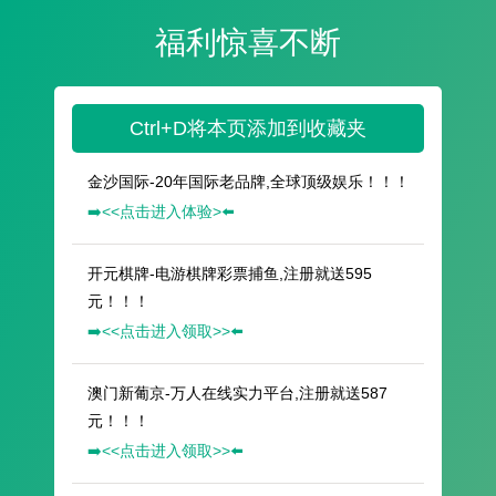
福利惊喜不断
Ctrl+D将本页添加到收藏夹
金沙国际-20年国际老品牌,全球顶级娱乐！！！
➡️<<点击进入体验>⬅️
开元棋牌-电游棋牌彩票捕鱼,注册就送595
元！！！
➡️<<点击进入领取>>⬅️
澳门新葡京-万人在线实力平台,注册就送587
元！！！
➡️<<点击进入领取>>⬅️